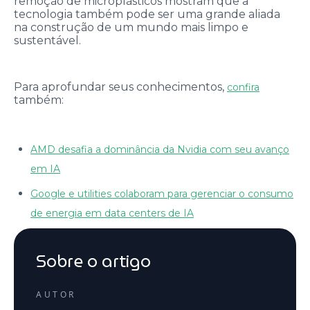
remoção de microplásticos mostram que a
tecnologia também pode ser uma grande aliada
na construção de um mundo mais limpo e
sustentável.
Para aprofundar seus conhecimentos,
confira
também:
AMD desafia a dominância da Nvidia com seu avanço
em IA
Google e utilities colaboram para gerenciar o consumo
de energia em data centers de IA
Sobre o artigo
AUTOR