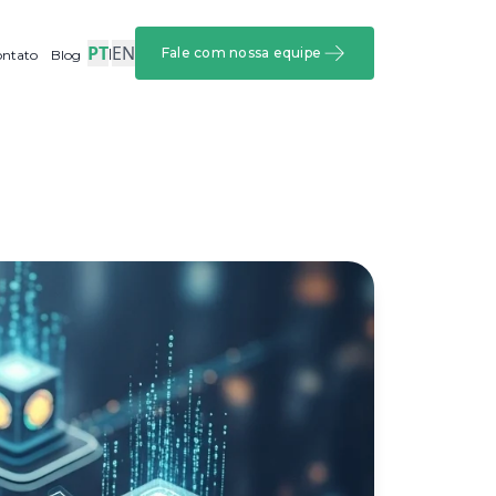
PT
EN
|
Fale com nossa equipe
ntato
Blog