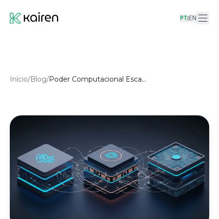
PT
EN
|
Início
/
Blog
/
Poder Computacional Escalável: Parceiros em Soluções de IA, Hardware Otimizado e Infraestrutura de Ponta