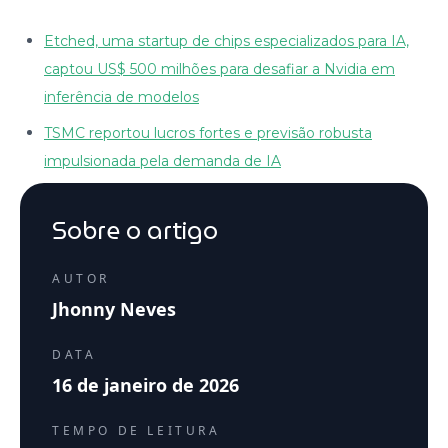
Etched, uma startup de chips especializados para IA,
captou US$ 500 milhões para desafiar a Nvidia em
inferência de modelos
TSMC reportou lucros fortes e previsão robusta
impulsionada pela demanda de IA
Sobre o artigo
AUTOR
Jhonny Neves
DATA
16 de janeiro de 2026
TEMPO DE LEITURA