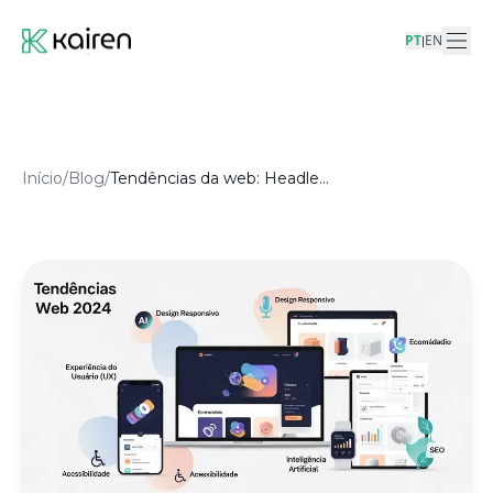
PT
EN
|
Início
/
Blog
/
Tendências da web: Headless CMS, Jamstack e PWAs