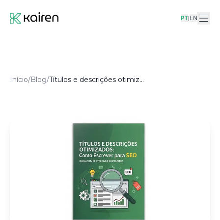
PT
EN
|
Início
/
Blog
/
Títulos e descrições otimizados: como escrever para SEO