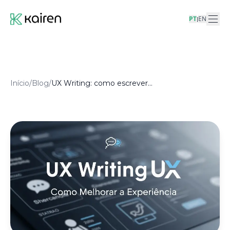
PT
EN
|
Início
/
Blog
/
UX Writing: como escrever textos que melhoram experiência